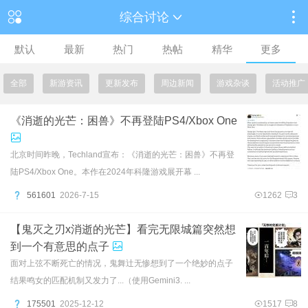
综合讨论
默认
最新
热门
热帖
精华
更多
全部
新游资讯
更新发布
周边新闻
游戏杂谈
活动推广
《消逝的光芒：困兽》不再登陆PS4/Xbox One
北京时间昨晚，Techland宣布：《消逝的光芒：困兽》不再登
陆PS4/Xbox One。本作在2024年科隆游戏展开幕 ...
561601
2026-7-15
1262
3
【鬼灭之刃x消逝的光芒】看完无限城篇突然想
到一个有意思的点子
面对上弦不断死亡的情况，鬼舞辻无惨想到了一个绝妙的点子
结果鸣女的匹配机制又发力了...（使用Gemini3. ...
175501
2025-12-12
1517
8