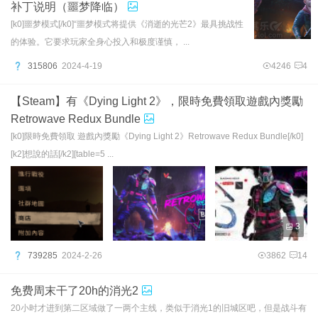
补丁说明（噩梦降临）
[k0]噩梦模式[/k0]“噩梦模式将提供《消逝的光芒2》最具挑战性
的体验。它要求玩家全身心投入和极度谨慎， ...
315806
2024-4-19
4246
4
【Steam】有《Dying Light 2》，限時免費領取遊戲內獎勵
Retrowave Redux Bundle
[k0]限時免費領取 遊戲內獎勵《Dying Light 2》Retrowave Redux Bundle[/k0]
[k2]想說的話[/k2][table=5 ...
3
739285
2024-2-26
3862
14
免费周末干了20h的消光2
20小时才进到第二区域做了一两个主线，类似于消光1的旧城区吧，但是战斗有