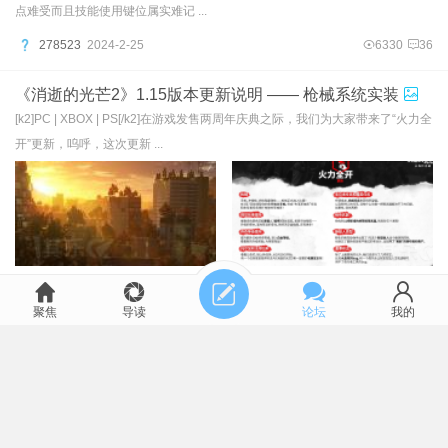
点难受而且技能使用键位属实难记 ...
278523
2024-2-25
6330
36
《消逝的光芒2》1.15版本更新说明 —— 枪械系统实装
[k2]PC | XBOX | PS[/k2]在游戏发售两周年庆典之际，我们为大家带来了“火力全
开”更新，呜呼，这次更新 ...
1561797
2024-2-22
4744
18
聚焦
导读
论坛
我的
《消逝的光芒2》龙年新春庆典辞旧迎新
辞别玉兔，恭迎神龙。《消逝的光芒2》迎来龙年庆典，活动将于2月8日至19
日期间举办。在这场特殊的游戏庆典 ...