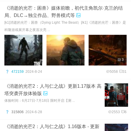
《消逝的光芒：困兽》媒体前瞻，初代主角凯尔·克兰的结
局、DLC→独立作品、野兽模式等
[k1]消逝的光芒：困兽（Dying Light: The Beast）[/k1]《消逝的光芒：困兽》是
科隆游戏展开幕之夜首次亮 ...
3
472159
2024-8-24
5058
31
《消逝的光芒2：人与仁之战》更新1.17版本 高
塔突袭开放体验版
体验时间：6月27日-7月18日 限时开启【测 ...
315806
2024-6-28
2553
6
《消逝的光芒2：人与仁之战》1.16版本 - 更新