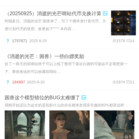
（20250925）消逝的光芒哨站代币兑换计算
时隔多日。消逝的光芒 困兽来了，写了个脚本来计算代币。方
便计划代币的使用。效果如下**** 本内容 ...
1757671
2025-9-25
1578
14
《消逝的光芒：困兽》一些白嫖奖励
挂了一两天的前哨站终于可以上线了整理下最近白嫖的可能会不定期更新一
下、要收推送的可以收藏前哨站 ...
194997
2025-9-20
2974
11
困兽这个模型错位的BUG太难绷了
我刚开始还以为这女的是投影什么的存在都来发现穿衣服的80%都变这样 ...
5