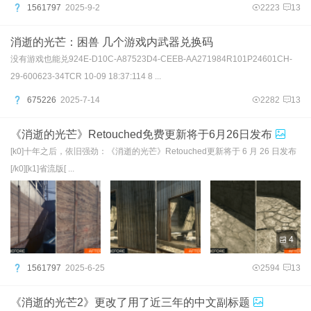
1561797
2025-9-2
2223
13
消逝的光芒：困兽 几个游戏内武器兑换码
没有游戏也能兑924E-D10C-A87523D4-CEEB-AA271984R101P24601CH-
29-600623-34TCR 10-09 18:37:114 8 ...
675226
2025-7-14
2282
13
《消逝的光芒》Retouched免费更新将于6月26日发布
[k0]十年之后，依旧强劲：《消逝的光芒》Retouched更新将于 6 月 26 日发布​​
[/k0][k1]​​省流版[ ...
4
1561797
2025-6-25
2594
13
《消逝的光芒2》更改了用了近三年的中文副标题