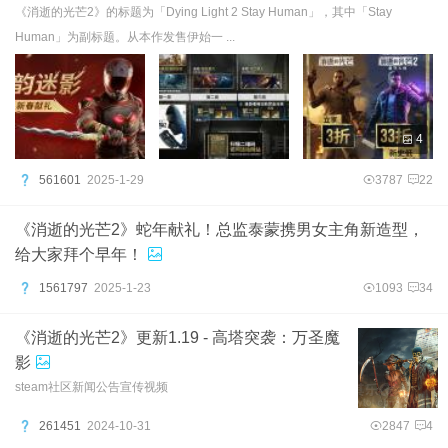
《消逝的光芒2》的标题为「Dying Light 2 Stay Human」，其中「Stay
Human」为副标题。从本作发售伊始一 ...
4
561601
2025-1-29
3787
22
《消逝的光芒2》蛇年献礼！总监泰蒙携男女主角新造型，
给大家拜个早年！
1561797
2025-1-23
1093
34
《消逝的光芒2》更新1.19 - 高塔突袭：万圣魔
影
steam社区新闻公告宣传视频
261451
2024-10-31
2847
4