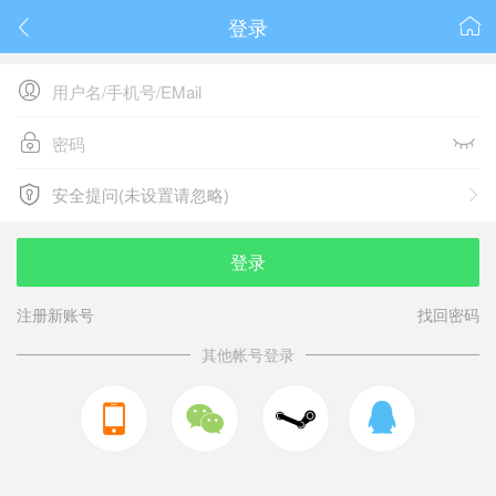
登录






安全提问(未设置请忽略)

安全提问(未设置请忽略)
登录
注册新账号
找回密码
其他帐号登录


