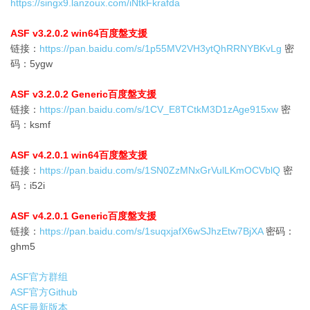
https://singx9.lanzoux.com/iNtkFkrafda
ASF v3.2.0.2 win64百度盤支援
链接：
https://pan.baidu.com/s/1p55MV2VH3ytQhRRNYBKvLg
密
码：5ygw
ASF v3.2.0.2 Generic百度盤支援
链接：
https://pan.baidu.com/s/1CV_E8TCtkM3D1zAge915xw
密
码：ksmf
ASF v4.2.0.1 win64百度盤支援
链接：
https://pan.baidu.com/s/1SN0ZzMNxGrVulLKmOCVblQ
密
码：i52i
ASF v4.2.0.1 Generic百度盤支援
链接：
https://pan.baidu.com/s/1suqxjafX6wSJhzEtw7BjXA
密码：
ghm5
ASF官方群组
ASF官方Github
ASF最新版本