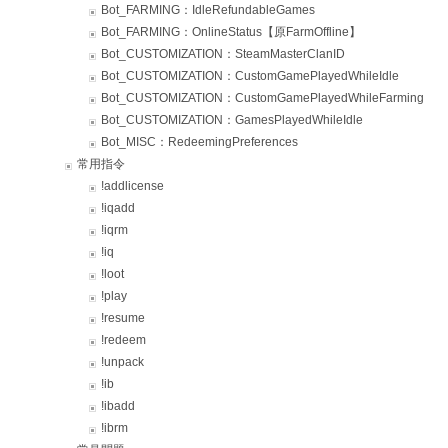
Bot_FARMING：IdleRefundableGames
Bot_FARMING：OnlineStatus【原FarmOffline】
Bot_CUSTOMIZATION：SteamMasterClanID
Bot_CUSTOMIZATION：CustomGamePlayedWhileIdle
Bot_CUSTOMIZATION：CustomGamePlayedWhileFarming
Bot_CUSTOMIZATION：GamesPlayedWhileIdle
Bot_MISC：RedeemingPreferences
常用指令
!addlicense
!iqadd
!iqrm
!iq
!loot
!play
!resume
!redeem
!unpack
!ib
!ibadd
!ibrm