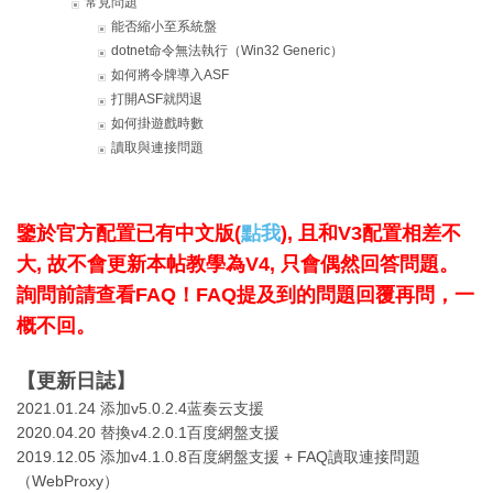
常見問題
能否縮小至系統盤
dotnet命令無法執行（Win32 Generic）
如何將令牌導入ASF
打開ASF就閃退
如何掛遊戲時數
讀取與連接問題
鑒於官方配置已有中文版(
點我
), 且和V3配置相差不
大, 故不會更新本帖教學為V4, 只會偶然回答問題。
詢問前請查看FAQ！FAQ提及到的問題回覆再問，一
概不回。
【更新日誌】
2021.01.24 添加v5.0.2.4蓝奏云支援
2020.04.20 替換v4.2.0.1百度網盤支援
2019.12.05 添加v4.1.0.8百度網盤支援 + FAQ讀取連接問題
（WebProxy）