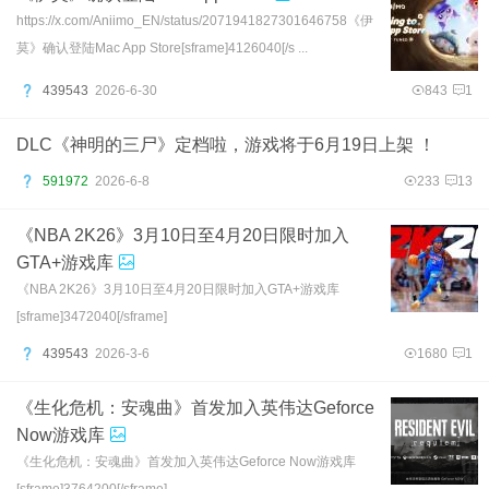
https://x.com/Aniimo_EN/status/2071941827301646758《伊
莫》确认登陆Mac App Store[sframe]4126040[/s ...
439543
2026-6-30
843
1
DLC《神明的三尸》定档啦，游戏将于6月19日上架 ！
591972
2026-6-8
233
13
《NBA 2K26》3月10日至4月20日限时加入
GTA+游戏库
《NBA 2K26》3月10日至4月20日限时加入GTA+游戏库
[sframe]3472040[/sframe]
439543
2026-3-6
1680
1
《生化危机：安魂曲》首发加入英伟达Geforce
Now游戏库
《生化危机：安魂曲》首发加入英伟达Geforce Now游戏库