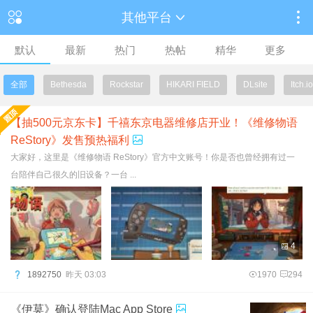
其他平台
默认
最新
热门
热帖
精华
更多
全部
Bethesda
Rockstar
HIKARI FIELD
DLsite
Itch.io
【抽500元京东卡】千禧东京电器维修店开业！《维修物语
ReStory》发售预热福利
大家好，这里是《维修物语 ReStory》官方中文账号！你是否也曾经拥有过一
台陪伴自己很久的旧设备？一台 ...
4
1892750
昨天 03:03
1970
294
《伊莫》确认登陆Mac App Store