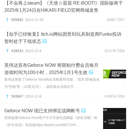
【不会再上steam】《天使☆嚣嚣 RE-BOOT!》国际版将于
2025年1月24日在HIKARI FIELD官网商城发售
565892
2024-12-20
487
17
【似乎已经恢复】Itch.io网站因受到玩具制造商Funko投诉
暂时处于下线状态
439543
2024-12-9
1176
16
英伟达宣布Geforce NOW 将限制付费会员每月
游戏时间为100小时，2025年1月1号生效
英伟达更新了Geforce Now的会员制度和功能，“优先”阶被改名
为“性能”阶（10美元/月），该阶级会员现在可 ...
593667
2024-11-8
4374
18
Geforce NOW 现已支持绑定战网帐号
前情提要Geforce Now用户今日可游玩战网版《使命召唤》和
《炉石传说》等游戏https://keylol.com/t937340 ...