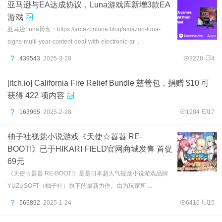
亚马逊与EA达成协议，Luna游戏库新增3款EA
游戏
亚马逊Luna博客：https://amazonluna.blog/amazon-luna-
signs-multi-year-content-deal-with-electronic-ar ...
439543
2025-3-28
3278
4
[itch.io] California Fire Relief Bundle 慈善包，捐赠 $10 可
获得 422 项内容
163965
2025-2-28
1984
17
柚子社视觉小说游戏《天使☆嚣嚣 RE-
BOOT!》已于HIKARI FIELD官网商城发售 首促
69元
《天使☆嚣嚣 RE-BOOT!》是是日本超人气视觉小说游戏品牌
YUZUSOFT（柚子社）旗下的最新力作。由为玩家所 ...
565892
2025-1-24
6416
15