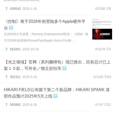
[sframe]3764200[/sframe]
439543
2026-1-16
2295
6
《控制》将于2026年初登陆多个Apple硬件平
台
北京时间今天凌晨，Remedy Entertainment宣布：《控制》将
于2026年初登陆iPhone/iPad/Apple Vision Pro/M ...
561601
2025-10-10
2276
7
【光之领域】官网（系列捆绑包）现已推出，目前总计已上
架１０款，可补全／独立折扣等
302311
2025-5-10
1185
19
HIKARI FIELD公布旗下第二个新品牌：HIKARI SPARK 首
部作品预计2025年5月上线
565892
2025-4-18
747
12