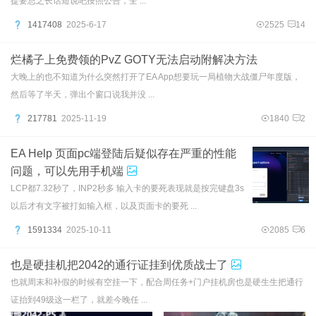
提要总之长话短说吧按照公告，全 ...
1417408
2025-6-17
2525
14
烂橘子上免费领的PvZ GOTY无法启动附解决方法
大晚上的也不知道为什么突然打开了EA App想要玩一局植物大战僵尸年度版，
然后等了半天，弹出个窗口说我并没 ...
217781
2025-11-19
1840
2
EA Help 页面pc端登陆后疑似存在严重的性能
问题，可以先用手机端
LCP都7.32秒了，INP2秒多 输入卡的要死表现就是按完键盘3s
以后才有文字被打如输入框，以及页面卡的要死 ...
1591334
2025-10-11
2085
6
也是硬挂机把2042的通行证挂到优质战士了
也就周末和补假的时候有空挂一下，配合周任务+门户挂机房也是硬生生把通行
证抬到49级这一栏了，就差今晚任 ...