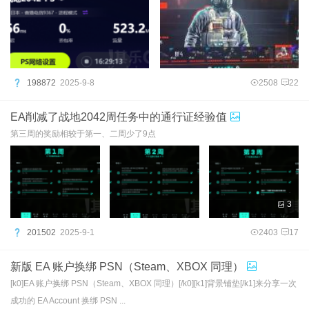
198872
2025-9-8
2508
22
EA削减了战地2042周任务中的通行证经验值
第三周的奖励相较于第一、二周少了9点
3
201502
2025-9-1
2403
17
新版 EA 账户换绑 PSN（Steam、XBOX 同理）
[k0]EA 账户换绑 PSN（Steam、XBOX 同理）[/k0][k1]背景铺垫[/k1]来分享一次
成功的 EA Account 换绑 PSN ...