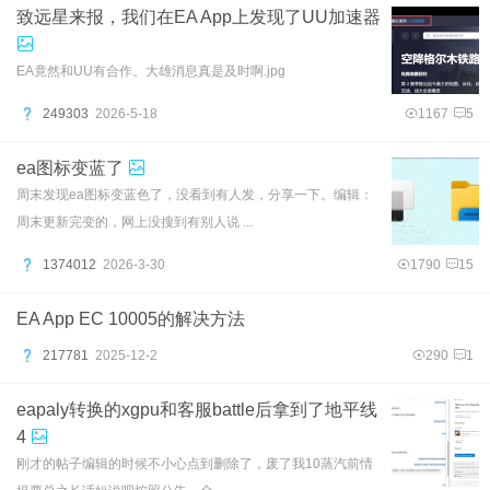
致远星来报，我们在EA App上发现了UU加速器
EA竟然和UU有合作。大雄消息真是及时啊.jpg
249303
2026-5-18
1167
5
ea图标变蓝了
周末发现ea图标变蓝色了，没看到有人发，分享一下。编辑：
周末更新完变的，网上没搜到有别人说 ...
1374012
2026-3-30
1790
15
EA App EC 10005的解决方法
217781
2025-12-2
290
1
eapaly转换的xgpu和客服battle后拿到了地平线
4
刚才的帖子编辑的时候不小心点到删除了，废了我10蒸汽前情