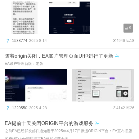
9
1538774
2025-8-14
4946
18
随着origin关闭，EA账户管理页面UI也进行了更新
EA账户管理新版：老版：
1220550
2025-4-28
4142
26
EA提前十天关闭ORIGIN平台的游戏服务
之前EA已经群发邮件通知定于2025年4月17日停运ORIGIN平台：EA宣布旧版
客户端Origin彻底结束EA已经提前十天 ...