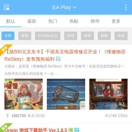
EA Play
默认
最新
热门
热帖
精华
更多
全部
新闻
EA Play会员
游戏
教程
购物
杂谈
【抽500元京东卡】千禧东京电器维修店开业！《维修物语
ReStory》发售预热福利
大家好，这里是《维修物语 ReStory》官方中文账号！你是否也曾经拥有过一
台陪伴自己很久的旧设备？一台 ...
4
1892750
昨天 03:03
1788
264
Origin 游戏下载助手 Ver.1.8.5