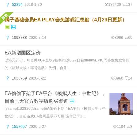
52394
2018-1-30
136429
137
橘子基础会员EA PLAY会免游戏汇总贴（4月23日更新）
1098888
2020-7-14
8996
60
EA新增国区定价
以港元计价，可合并XGP全场9折折扣以8.27日在steam/EPIC同步发售发售的
的《星球大战：零号连队》为例，合并 ...
1035769
2026-6-22
3960
24
EA偷偷下架了EA平台《模拟人生：中世纪》，
目前已无官方数字版购买渠道
[sframe]102820[/sframe]EA偷偷下架了EA平台《模拟人生：中
世纪》，目前游戏EA官网显示不可用:该作已于2 ...
1557057
2026-5-27
1194
8