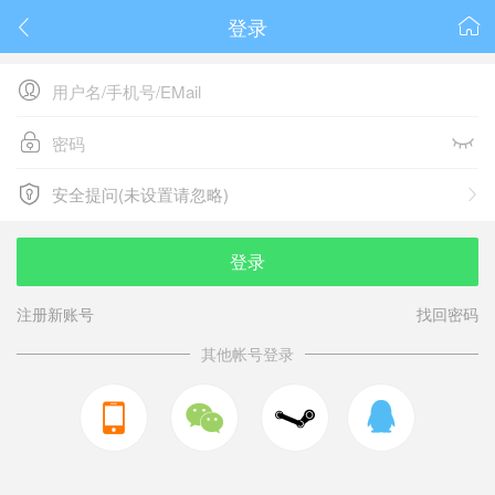
登录






安全提问(未设置请忽略)

安全提问(未设置请忽略)
登录
注册新账号
找回密码
其他帐号登录


