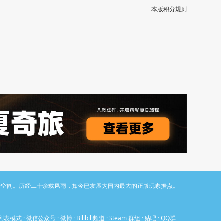
本版积分规则
与讨论空间。历经二十余载风雨，如今已发展为国内最大的正版玩家据点。
列表模式
·
微信公众号
·
微博
·
Bilibili频道
·
Steam 群组
·
贴吧
·
QQ群