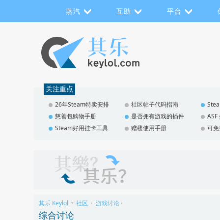
蒸汽
互助
平台
关注重点
26年Steam特卖安排
社区帖子代码指南
St
慈善包购物手册
是否拥有游戏的插件
AS
Steam好用挂卡工具
赠楼使用手册
可免
其乐 Keylol
社区
游戏讨论
>>
›
›
综合讨论