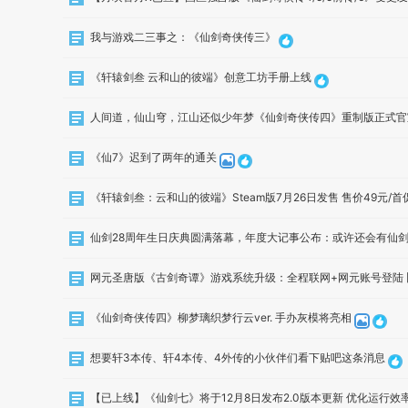
我与游戏二三事之：《仙剑奇侠传三》
《轩辕剑叁 云和山的彼端》创意工坊手册上线
人间道，仙山穹，江山还似少年梦《仙剑奇侠传四》重制版正式官
《仙7》迟到了两年的通关
《轩辕剑叁：云和山的彼端》Steam版7月26日发售 售价49元/首
仙剑28周年生日庆典圆满落幕，年度大记事公布：或许还会有仙
网元圣唐版《古剑奇谭》游戏系统升级：全程联网+网元账号登陆 
《仙剑奇侠传四》柳梦璃织梦行云ver. 手办灰模将亮相
想要轩3本传、轩4本传、4外传的小伙伴们看下贴吧这条消息
【已上线】《仙剑七》将于12月8日发布2.0版本更新 优化运行效