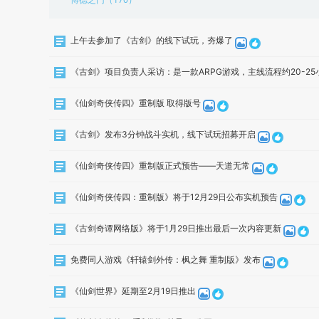
上午去参加了《古剑》的线下试玩，夯爆了
《古剑》项目负责人采访：是一款ARPG游戏，主线流程约20-25
《仙剑奇侠传四》重制版 取得版号
《古剑》发布3分钟战斗实机，线下试玩招募开启
《仙剑奇侠传四》重制版正式预告——天道无常
《仙剑奇侠传四：重制版》将于12月29日公布实机预告
《古剑奇谭网络版》将于1月29日推出最后一次内容更新
免费同人游戏《轩辕剑外传：枫之舞 重制版》发布
《仙剑世界》延期至2月19日推出