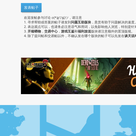
发表帖子
欢迎发帖参与讨论 o(*≧▽≦)ツ，请注意
1. 寻求帮助或答案的帖子请发到
问题互助版块
，悬赏有助于问题解决的速度
2. 表达观点可以，也请务必注意语气和用词，以免影响他人浏览，特别是针
3.
开箱晒物
，
交易中心
，
游戏互鉴
和
福利放送
版块请注意额外的置顶版规。
4. 除了提问帖和交易帖以外，不确认发在哪个版块的帖子可以先发在
谈天说