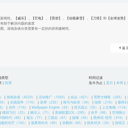
或新闻性。
【威乐】
，
【艺电】
，
【育碧】
，
【动视暴雪】
，
【刀塔】
和
【全球攻势】
赏有助于解决问题的速度
张图。游戏杂谈分类需要有一定的内容和建树性。
返 
能类型
时间过滤
部
｜
投票
迄今为止
｜
是日
｜
本周
｜
6）
｜
游戏杂谈（4529）
｜
活动推广（1543）
｜
命运（421）
｜
荒野大镖客（205）
｜
00）
｜
全面战争（116）
｜
巫师（232）
｜
骑马与砍杀（34）
｜
辐射（218）
｜
最终幻
0）
｜
光环（116）
｜
Wallpaper Engine（43）
｜
毁灭战士（50）
｜
上古卷轴（114
｜
模拟飞行（25）
｜
糖豆人（71）
｜
英雄联盟LOL（295）
｜
杀手（98）
｜
空洞骑士（
帝国时代（68）
｜
鬼泣（77）
｜
三国志（47）
｜
战锤（56）
｜
黑神话: 悟空（316）
消逝的光芒（142）
｜
逃离塔科夫（69）
｜
杀戮间（60）
｜
猎杀对决（26）
｜
游戏王（