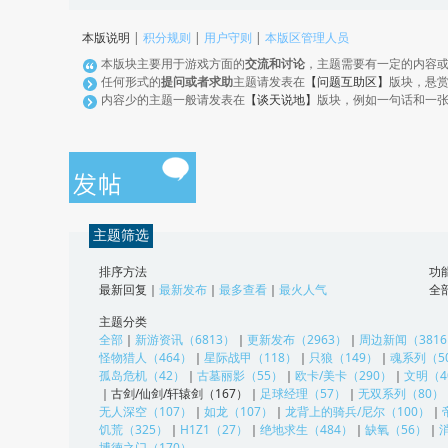
本版说明
|
积分规则
|
用户守则
|
本版区管理人员
本版块主要用于游戏方面的
交流和讨论
，主题需要有一定的内容
任何形式的
提问或者求助
主题请发表在
【问题互助区】
版块，悬
内容少的主题一般请发表在
【谈天说地】
版块，例如一句话和一
主题筛选
排序方法
功
最新回复
｜
最新发布
｜
最多查看
｜
最火人气
全
主题分类
全部
｜
新游资讯（6813）
｜
更新发布（2963）
｜
周边新闻（381
怪物猎人（464）
｜
星际战甲（118）
｜
只狼（149）
｜
魂系列（5
孤岛危机（42）
｜
古墓丽影（55）
｜
欧卡/美卡（290）
｜
文明（4
｜
古剑/仙剑/轩辕剑（167）
｜
足球经理（57）
｜
无双系列（80）
无人深空（107）
｜
如龙（107）
｜
龙背上的骑兵/尼尔（100）
｜
饥荒（325）
｜
H1Z1（27）
｜
绝地求生（484）
｜
缺氧（56）
｜
博德之门（170）