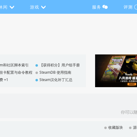
休闲
游戏
服务
评测
eam和社区脚本索引
【获得积分】用户组手册
F 挂卡配置与命令教程
SteamDB 使用指南
费 +1
Steam汉化补丁汇总
收藏版块
源