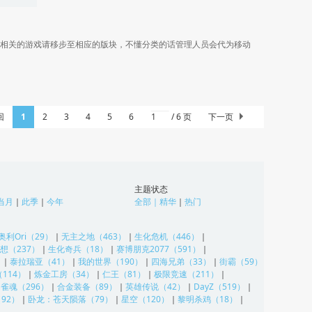
相关的游戏请移步至相应的版块，不懂分类的话管理人员会代为移动
回
1
2
3
4
5
6
/ 6 页
下一页
主题状态
当月
｜
此季
｜
今年
全部
｜
精华
｜
热门
奥利Ori（29）
｜
无主之地（463）
｜
生化危机（446）
｜
想（237）
｜
生化奇兵（18）
｜
赛博朋克2077（591）
｜
）
｜
泰拉瑞亚（41）
｜
我的世界（190）
｜
四海兄弟（33）
｜
街霸（59）
114）
｜
炼金工房（34）
｜
仁王（81）
｜
极限竞速（211）
｜
｜
雀魂（296）
｜
合金装备（89）
｜
英雄传说（42）
｜
DayZ（519）
｜
92）
｜
卧龙：苍天陨落（79）
｜
星空（120）
｜
黎明杀鸡（18）
｜