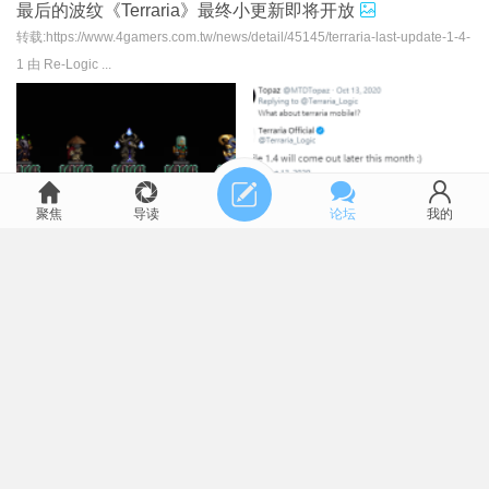
最后的波纹《Terraria》最终小更新即将开放
转载:https://www.4gamers.com.tw/news/detail/45145/terraria-last-update-1-4-
1 由 Re-Logic ...
聚焦
导读
论坛
我的
190861
2020-10-13
9709
22
分享泰拉瑞亚1.4版，最新的地图编辑器！！
这是我找了好长时间的，泰拉瑞亚1.4版的地图编辑器，最新版的！可惜还没有
大老进行汉化，不过用过以前版本 ...
1376743
2020-7-18
11873
10
上一页
第1页
下一页
粤ICP备17068105号