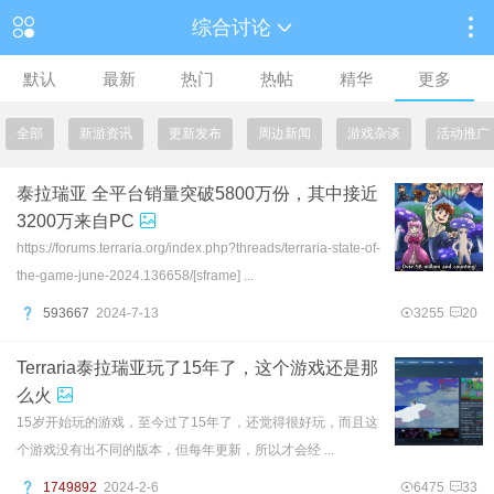
综合讨论
默认
最新
热门
热帖
精华
更多
全部
新游资讯
更新发布
周边新闻
游戏杂谈
活动推广
泰拉瑞亚 全平台销量突破5800万份，其中接近
3200万来自PC
https://forums.terraria.org/index.php?threads/terraria-state-of-
the-game-june-2024.136658/[sframe] ...
593667
2024-7-13
3255
20
Terraria泰拉瑞亚玩了15年了，这个游戏还是那
么火
15岁开始玩的游戏，至今过了15年了，还觉得很好玩，而且这
个游戏没有出不同的版本，但每年更新，所以才会经 ...
1749892
2024-2-6
6475
33