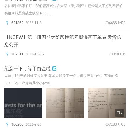
各位泰拉玩家们好！我们很高兴告诉大家《泰拉瑞亚》已经进入了好到不行的
类银河城恶魔战士砍杀 Rogu ...
621862
2022-11-8
4466
28
【NSFW】第一册四期之阶段性第四期漫画下单 & 发货信
息公开
302311
2022-10-15
340
4
纪念一下，终于白金啦
以前1.4刚开的时候泰拉瑞亚 就单人通关了一次，但是没有白金。万恶的渔
夫！！这一次趁着几个小伙伴 ...
5
980286
2022-9-26
7183
38