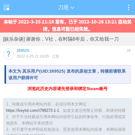
刀塔
本帖于 2022-3-25 21:19 发布，已于 2022-10-26 13:21 自动关
闭，信息可能已经失效。
[娱乐杂谈] 谢谢你，V社，在时隔6年后，你又给我一刀
269525
1#
2022-3-25 21:19:05
· 江苏
本文为 其乐用户(UID:269525) 发布的原创文章，转摘前请联系
该用户获得许可
浏览此历史内容请先登录和绑定Steam账号
1、转载或引用本网站内容，必须注明本文网址：
https://keylol.com/t799273-1-1
。如发文者注明禁止转载，则请勿转载
2、对于不当转载或引用本网站内容而引起的民事纷争、行政处理或其
他损失，本网站不承担责任
3、对不遵守本声明或其他违法、恶意使用本网站内容者，本网站保留