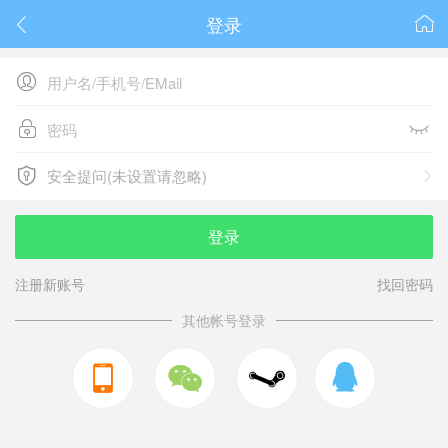
登录






安全提问(未设置请忽略)

安全提问(未设置请忽略)
登录
注册新账号
找回密码
其他帐号登录


