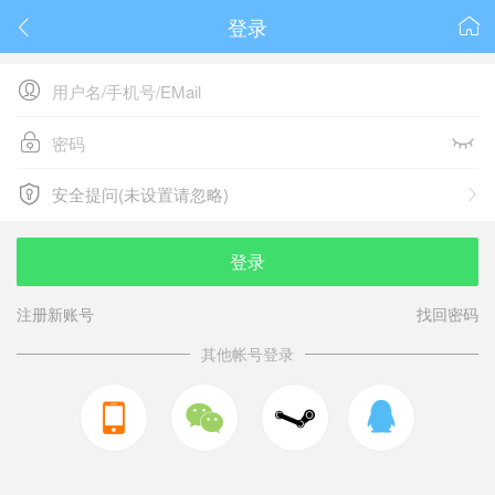
登录






安全提问(未设置请忽略)

安全提问(未设置请忽略)
登录
注册新账号
找回密码
其他帐号登录


