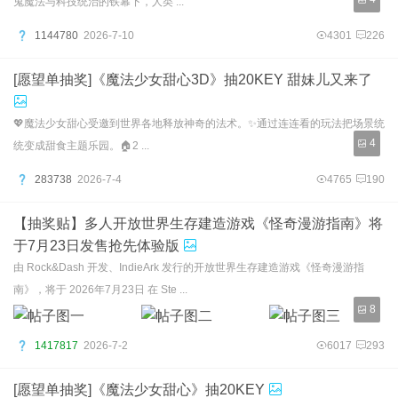
鬼魔法与科技统治的铁幕下，人类 ...
1144780
2026-7-10
4301
226
[愿望单抽奖]《魔法少女甜心3D》抽20KEY 甜妹儿又来了
💖魔法少女甜心受邀到世界各地释放神奇的法术。✨通过连连看的玩法把场景统
4
统变成甜食主题乐园。🏠2 ...
283738
2026-7-4
4765
190
【抽奖贴】多人开放世界生存建造游戏《怪奇漫游指南》将
于7月23日发售抢先体验版
由 Rock&Dash 开发、IndieArk 发行的开放世界生存建造游戏《怪奇漫游指
南》，将于 2026年7月23日 在 Ste ...
8
1417817
2026-7-2
6017
293
[愿望单抽奖]《魔法少女甜心》抽20KEY