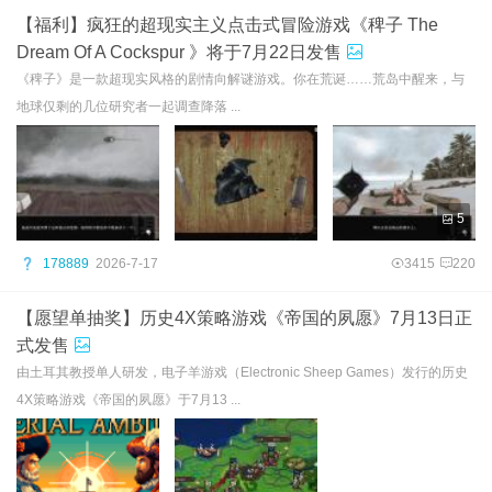
【福利】疯狂的超现实主义点击式冒险游戏《稗子 The
Dream Of A Cockspur 》将于7月22日发售
《稗子》是一款超现实风格的剧情向解谜游戏。你在荒诞……荒岛中醒来，与
地球仅剩的几位研究者一起调查降落 ...
5
178889
2026-7-17
3415
220
【愿望单抽奖】历史4X策略游戏《帝国的夙愿》7月13日正
式发售
由土耳其教授单人研发，电子羊游戏（Electronic Sheep Games）发行的历史
4X策略游戏《帝国的夙愿》于7月13 ...