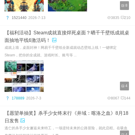
8
1521440
2026-7-13
3835
210
【福利活动】Steam成就直接焊死桌面？晒千千壁纸成就桌
面抽地平线6激活码！
成就上墙，桌面封神！网易千千壁纸全新成就动态壁纸上线！一键绑定
Steam，把你的全成就、游戏时长、账号等 ...
4
178889
2026-7-3
8067
144
【愿望单抽奖】杀手少女终末行《井域：喀洛之血》8月18
日发售
逃亡的杀手少女邂逅未来特工，一场逆转未来的公路冒险，就此启程。在吸血
4