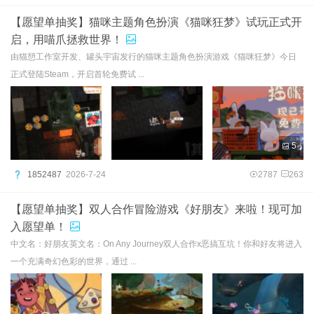
【愿望单抽奖】猫咪主题角色扮演《猫咪狂梦》试玩正式开
启，用喵爪拯救世界！
由猫憩工作室开发、罐头宇宙发行的猫咪主题角色扮演游戏《猫咪狂梦》今日
正式登陆Steam，开启首轮免费试 ...
5
1852487
2026-7-24
2787
263
【愿望单抽奖】双人合作冒险游戏《好朋友》来啦！现可加
入愿望单！
中文名：好朋友英文名：On Any Journey双人合作x恶搞互坑！你和好友将进入
一个充满奇幻色彩的世界，通过 ...