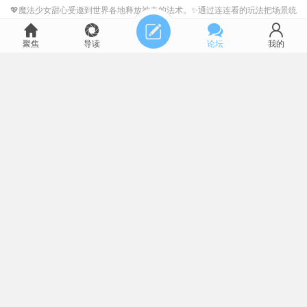
💖魔法少女甜心受邀到世界各地释放神奇的法术。✨通过连连看的玩法把场景统
统变成甜食主题乐园。🏠20大场 ...
6
聚焦
导读
论坛
我的
283738
2026-7-1
5848
222
[愿望单活动]猫师傅打造屠龙刀？《喵喵工坊》7月16日正
式发售
准备好用肉垫征服铁砧了吗？可爱风模拟经营游戏《喵喵工坊》宣布将于7月16
日正式登陆Steam！游戏原价42元， ...
3
1144780
2026-6-30
5745
214
【愿望单抽奖】全面挑战时间概念的肉鸽动作游戏《时钟小
刺团》（Clock Rogue）更新中文啦
【愿望单抽奖】全面挑战时间概念的肉鸽动作游戏《时钟小刺团》
（ClockRogue）将于本日6月25日新增中文并登 ...