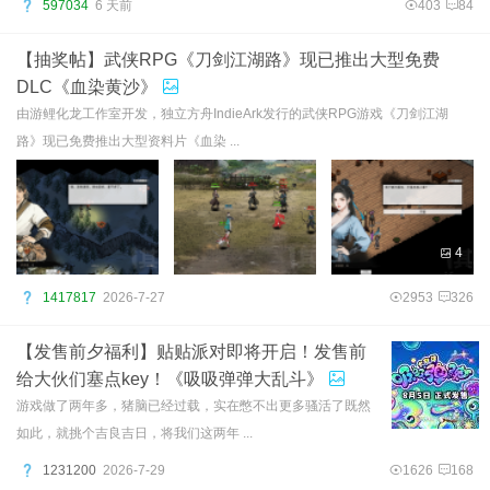
597034
6 天前
403
84
【抽奖帖】武侠RPG《刀剑江湖路》现已推出大型免费
DLC《血染黄沙》
由游鲤化龙工作室开发，独立方舟IndieArk发行的武侠RPG游戏《刀剑江湖
路》现已免费推出大型资料片《血染 ...
4
1417817
2026-7-27
2953
326
【发售前夕福利】贴贴派对即将开启！发售前
给大伙们塞点key！《吸吸弹弹大乱斗》
游戏做了两年多，猪脑已经过载，实在憋不出更多骚活了既然
如此，就挑个吉良吉日，将我们这两年 ...
1231200
2026-7-29
1626
168