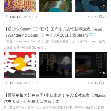
7
1851181
2026-7-16
4152
303
【送10份Steam CDKEY】国产东方志怪叙事游戏《妄生
（Wandering Souls）》将于7月16日上线Steam
《妄生（Wandering Souls）》国产心理悬疑视觉小说｜7月16日 Steam 正式
上线🎁 回复本帖抽送 Steam C ...
5
1673454
2026-7-15
4916
302
【愿望单抽奖】免费周+史低来袭！多人派对游戏《超级高
尔夫大乱斗》免费大型更新上线
将《超级高尔夫大乱斗》加入愿望单并回复至本贴下，即可参与抽奖！我们将