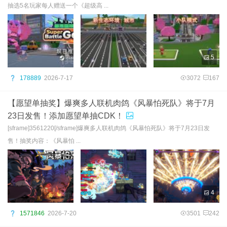
抽选5名玩家每人赠送一个《超级高 ...
5
178889
2026-7-17
3072
167
【愿望单抽奖】爆爽多人联机肉鸽《风暴怕死队》将于7月
23日发售！添加愿望单抽CDK！
[sframe]3561220[/sframe]爆爽多人联机肉鸽《风暴怕死队》将于7月23日发
售！抽奖内容：《风暴怕 ...
4
1571846
2026-7-20
3501
242