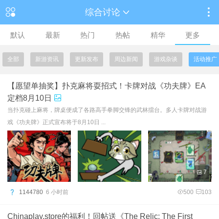
综合讨论
默认
最新
热门
热帖
精华
更多
全部
新游资讯
更新发布
周边新闻
游戏杂谈
活动推广
【愿望单抽奖】扑克麻将耍招式！卡牌对战《功夫牌》EA
定档8月10日
当扑克碰上麻将，牌桌便成了各路高手拳脚交锋的武林擂台。多人卡牌对战游
戏《功夫牌》正式宣布将于8月10日 ...
7
1144780
6 小时前
500
103
Chinaplay.store的福利！回帖送《The Relic: The First