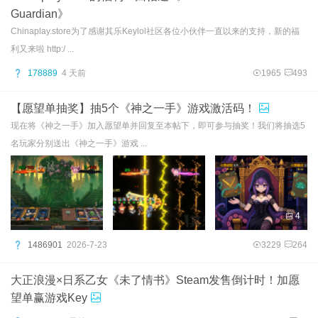
Guardian》
Chinaplay.store为了感谢其乐Keylol社区各位小伙伴一直以来的支持，新的福
利又来啦 http:/ ...
178889
4 天前
1965
493
【愿望单抽奖】抽5个《神之一手》游戏激活码！
现在将《神之一手》加入愿望单并回复至本帖下，即可参与抽奖！我们将抽选5
名玩家分别送出《神之一手》游戏 ...
4
1486901
2026-7-23
3229
264
大正浪漫×日系乙女《未了情书》Steam发售倒计时！加愿
望单赢游戏Key