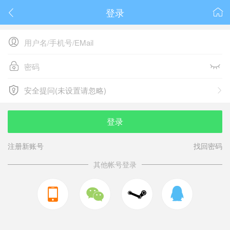
登录






安全提问(未设置请忽略)

安全提问(未设置请忽略)
登录
注册新账号
找回密码
其他帐号登录


