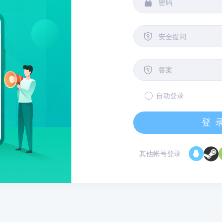


安全提问

自动登录
登
其他帐号登录
