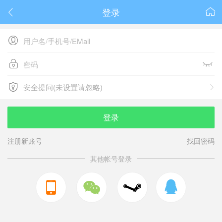
登录






安全提问(未设置请忽略)

安全提问(未设置请忽略)
登录
注册新账号
找回密码
其他帐号登录


