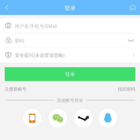
登录






安全提问(未设置请忽略)

安全提问(未设置请忽略)
登录
注册新账号
找回密码
其他帐号登录


