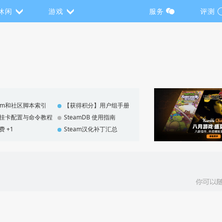
休闲
游戏
服务
评测
eam和社区脚本索引
【获得积分】用户组手册
F 挂卡配置与命令教程
SteamDB 使用指南
费 +1
Steam汉化补丁汇总