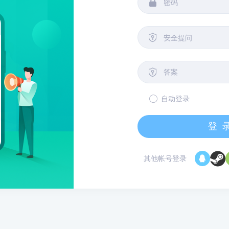


安全提问

自动登录
登
其他帐号登录
