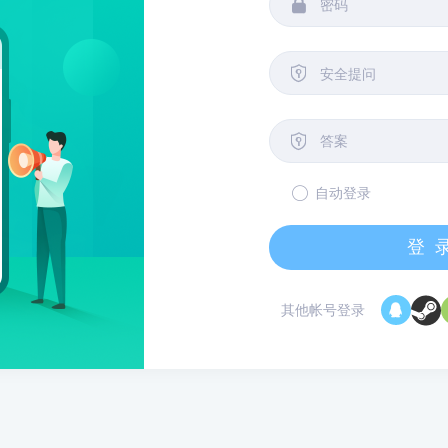


安全提问

自动登录
登
其他帐号登录
