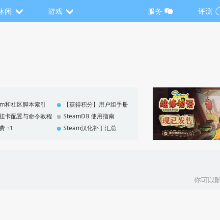
休闲
游戏
服务
评测
eam和社区脚本索引
【获得积分】用户组手册
F 挂卡配置与命令教程
SteamDB 使用指南
费 +1
Steam汉化补丁汇总