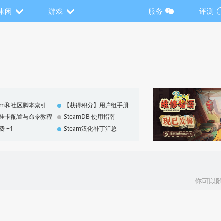
休闲
游戏
服务
评测
eam和社区脚本索引
【获得积分】用户组手册
F 挂卡配置与命令教程
SteamDB 使用指南
费 +1
Steam汉化补丁汇总