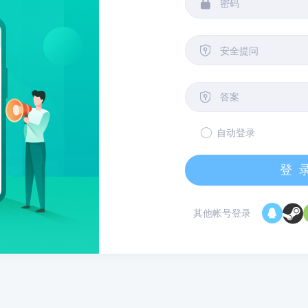


安全提问

自动登录
登
其他帐号登录
