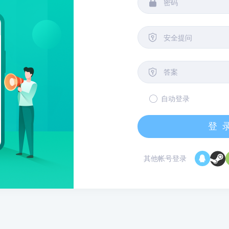


安全提问

自动登录
登
其他帐号登录
