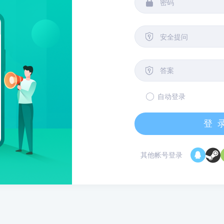


安全提问

自动登录
登
其他帐号登录
