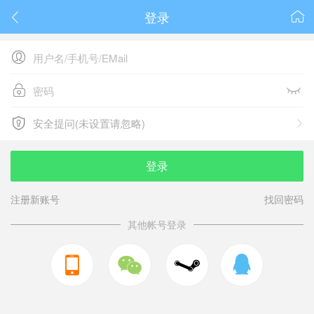
登录






安全提问(未设置请忽略)

安全提问(未设置请忽略)
登录
注册新账号
找回密码
其他帐号登录


