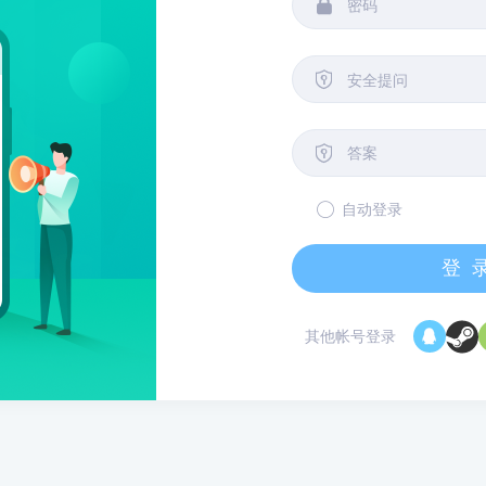


安全提问

自动登录
登
其他帐号登录
