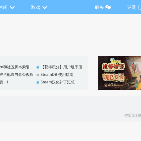
休闲
游戏
服务
评测
eam和社区脚本索引
【获得积分】用户组手册
F 挂卡配置与命令教程
SteamDB 使用指南
费 +1
Steam汉化补丁汇总