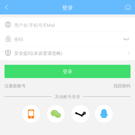
登录






安全提问(未设置请忽略)

安全提问(未设置请忽略)
登录
注册新账号
找回密码
其他帐号登录


