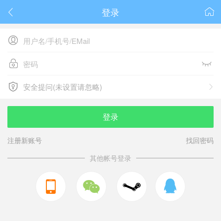
登录






安全提问(未设置请忽略)

安全提问(未设置请忽略)
登录
注册新账号
找回密码
其他帐号登录


