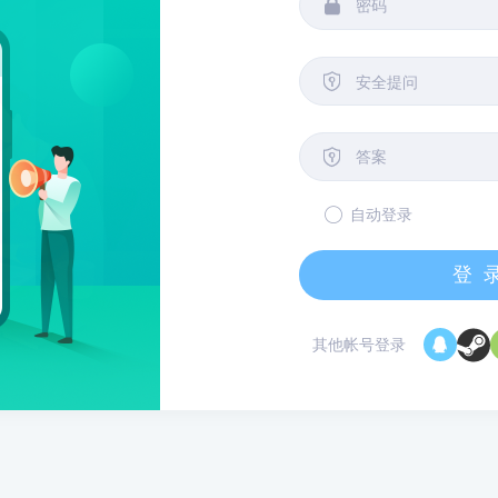


安全提问

自动登录
登
其他帐号登录
