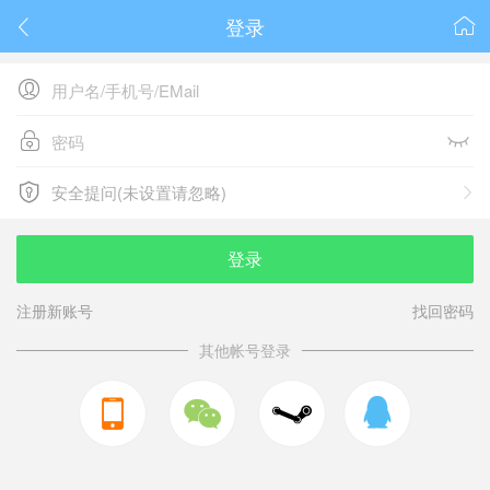
登录






安全提问(未设置请忽略)

安全提问(未设置请忽略)
登录
注册新账号
找回密码
其他帐号登录


