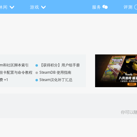
休闲
游戏
服务
评测
eam和社区脚本索引
【获得积分】用户组手册
F 挂卡配置与命令教程
SteamDB 使用指南
费 +1
Steam汉化补丁汇总