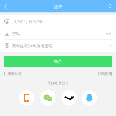
登录






安全提问(未设置请忽略)

安全提问(未设置请忽略)
登录
注册新账号
找回密码
其他帐号登录


