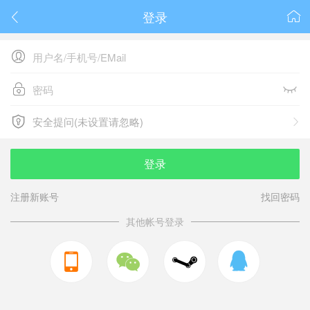
登录






安全提问(未设置请忽略)

安全提问(未设置请忽略)
登录
注册新账号
找回密码
其他帐号登录


