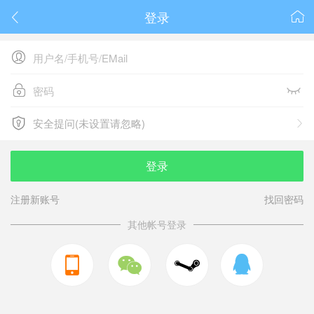
登录






安全提问(未设置请忽略)

安全提问(未设置请忽略)
登录
注册新账号
找回密码
其他帐号登录


