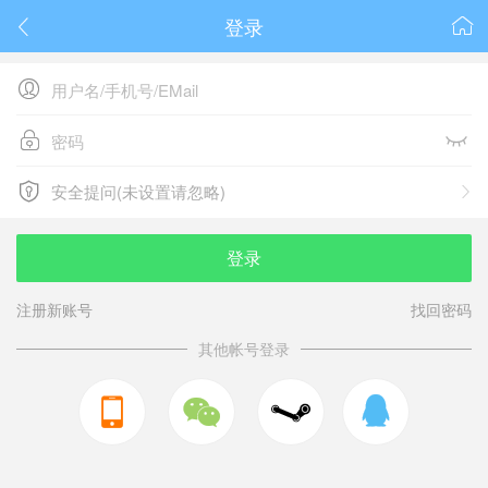
登录






安全提问(未设置请忽略)

安全提问(未设置请忽略)
登录
注册新账号
找回密码
其他帐号登录


