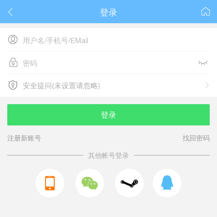
登录






安全提问(未设置请忽略)

安全提问(未设置请忽略)
登录
注册新账号
找回密码
其他帐号登录


