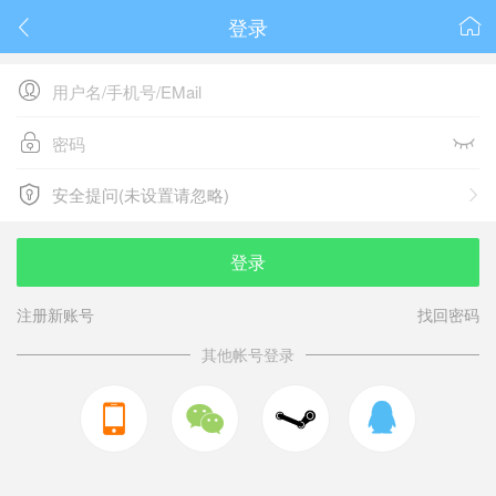
登录






安全提问(未设置请忽略)

安全提问(未设置请忽略)
登录
注册新账号
找回密码
其他帐号登录


