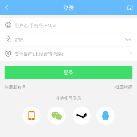
登录






安全提问(未设置请忽略)

安全提问(未设置请忽略)
登录
注册新账号
找回密码
其他帐号登录


