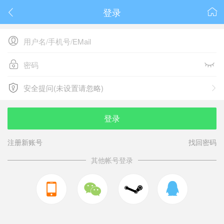
登录






安全提问(未设置请忽略)

安全提问(未设置请忽略)
登录
注册新账号
找回密码
其他帐号登录


