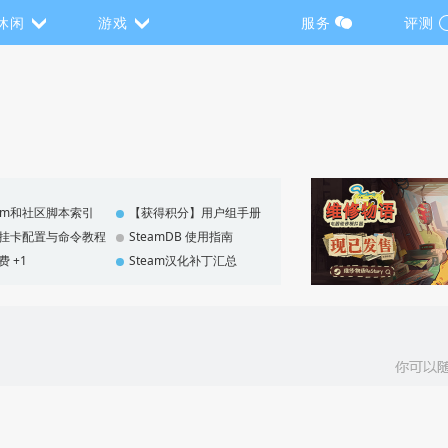
休闲
游戏
服务
评测
eam和社区脚本索引
【获得积分】用户组手册
F 挂卡配置与命令教程
SteamDB 使用指南
费 +1
Steam汉化补丁汇总