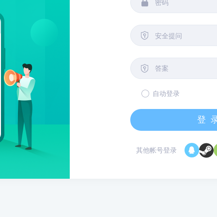


安全提问

自动登录
登
其他帐号登录
