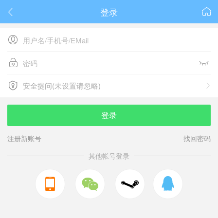
登录






安全提问(未设置请忽略)

安全提问(未设置请忽略)
登录
注册新账号
找回密码
其他帐号登录


