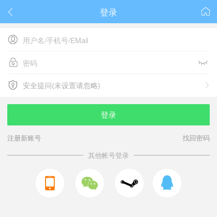
登录






安全提问(未设置请忽略)

安全提问(未设置请忽略)
登录
注册新账号
找回密码
其他帐号登录


