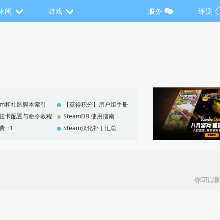
休闲
游戏
服务
评测
eam和社区脚本索引
【获得积分】用户组手册
F 挂卡配置与命令教程
SteamDB 使用指南
费 +1
Steam汉化补丁汇总