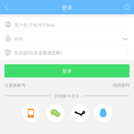
登录






安全提问(未设置请忽略)

安全提问(未设置请忽略)
登录
注册新账号
找回密码
其他帐号登录


