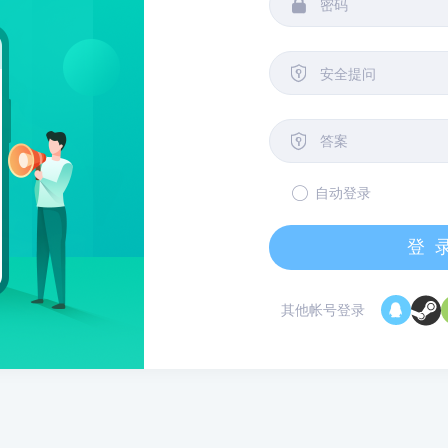


安全提问

自动登录
登
其他帐号登录
