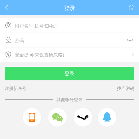
登录






安全提问(未设置请忽略)

安全提问(未设置请忽略)
登录
注册新账号
找回密码
其他帐号登录


