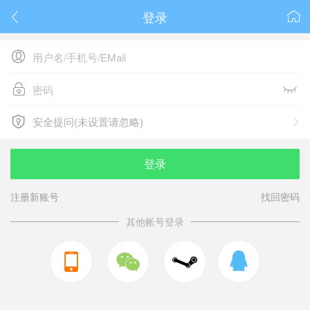
登录






安全提问(未设置请忽略)

安全提问(未设置请忽略)
登录
注册新账号
找回密码
其他帐号登录


