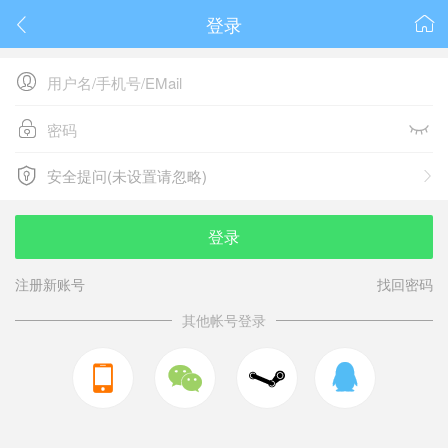
登录






安全提问(未设置请忽略)

安全提问(未设置请忽略)
登录
注册新账号
找回密码
其他帐号登录


